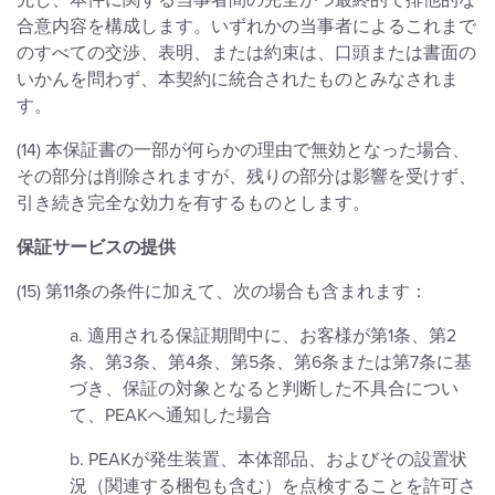
先し、本件に関する当事者間の完全かつ最終的で排他的な
合意内容を構成します。いずれかの当事者によるこれまで
のすべての交渉、表明、または約束は、口頭または書面の
いかんを問わず、本契約に統合されたものとみなされま
す。
(14) 本保証書の一部が何らかの理由で無効となった場合、
その部分は削除されますが、残りの部分は影響を受けず、
引き続き完全な効力を有するものとします。
保証サービスの提供
(15) 第11条の条件に加えて、次の場合も含まれます：
a. 適用される保証期間中に、お客様が第1条、第2
条、第3条、第4条、第5条、第6条または第7条に基
づき、保証の対象となると判断した不具合につい
て、PEAKへ通知した場合
b. PEAKが発生装置、本体部品、およびその設置状
況（関連する梱包も含む）を点検することを許可さ