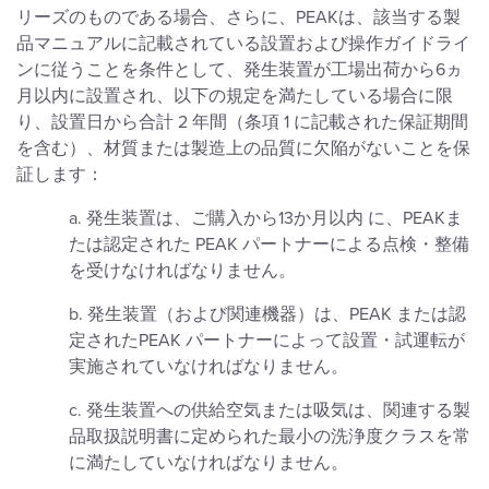
リーズのものである場合、さらに、PEAKは、該当する製
品マニュアルに記載されている設置および操作ガイドライ
ンに従うことを条件として、発生装置が工場出荷から6ヵ
月以内に設置され、以下の規定を満たしている場合に限
り、設置日から合計 2 年間（条項 1 に記載された保証期間
を含む）、材質または製造上の品質に欠陥がないことを保
証します：
a. 発生装置は、ご購入から13か月以内 に、PEAKま
たは認定された PEAK パートナーによる点検・整備
を受けなければなりません。
b. 発生装置（および関連機器）は、PEAK または認
定されたPEAK パートナーによって設置・試運転が
実施されていなければなりません。
c. 発生装置への供給空気または吸気は、関連する製
品取扱説明書に定められた最小の洗浄度クラスを常
に満たしていなければなりません。