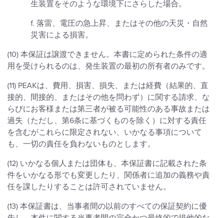
生装置をそのような環境下にさらした場合。
f. 落雷、電圧の急上昇、またはその他の天災・自然
災害による損害。
(10) 本保証は譲渡できません。本書に定められた条件の適
用を受けられるのは、発生装置の最初の所有者のみです。
(11) PEAKは、費用、損害、損失、または経費（結果的、直
接的、間接的、またはその他を問わず）に関する請求、な
らびにお客様または第三者が被る可能性のある事故または
過失（ただし、第6条に基づくものを除く）に対する責任
を含むがこれらに限定されない、いかなる事項について
も、一切の責任を負わないものとします。
(12) いかなる個人または団体も、本保証書に記載された条
件をいかなる形でも変更したり、関係者に追加の義務や責
任を課したりすることは許可されていません。
(13) 本保証書は、当事者間の以前のすべての保証契約に優