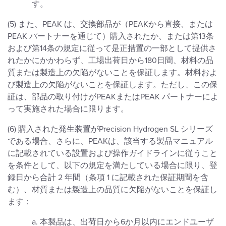
す。
(5) また、PEAK は、交換部品が（PEAKから直接、または
PEAK パートナーを通じて）購入されたか、または第13条
および第14条の規定に従って是正措置の一部として提供さ
れたかにかかわらず、工場出荷日から180日間、材料の品
質または製造上の欠陥がないことを保証します。材料およ
び製造上の欠陥がないことを保証します。ただし、この保
証は、部品の取り付けがPEAKまたはPEAK パートナーによ
って実施された場合に限ります。
(6) 購入された発生装置がPrecision Hydrogen SL シリーズ
である場合、さらに、PEAKは、該当する製品マニュアル
に記載されている設置および操作ガイドラインに従うこと
を条件として、以下の規定を満たしている場合に限り、登
録日から合計 2 年間（条項 1 に記載された保証期間を含
む）、材質または製造上の品質に欠陥がないことを保証し
ます：
a. 本製品は、出荷日から6か月以内にエンドユーザ