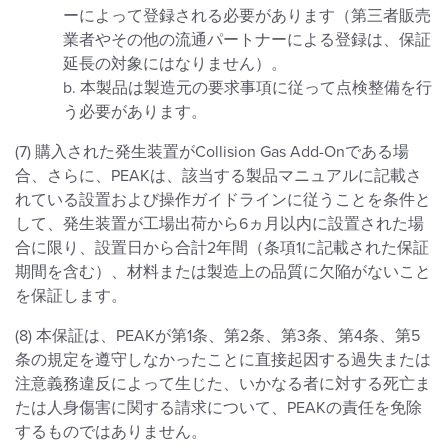
ーによって登録される必要があります（第三者販売
業者やその他の流通パートナーによる登録は、保証
延長の対象にはなりません）。
b. 本製品は製造元の要求事項に従って点検整備を行
う必要があります。
(7) 購入された発生装置がCollision Gas Add-Onである場
合、さらに、PEAKは、該当する製品マニュアルに記載さ
れている設置および操作ガイドラインに従うことを条件と
して、発生装置が工場出荷から6ヵ月以内に設置された場
合に限り、設置日から合計2年間（条項1に記載された保証
期間を含む）、材料または製造上の品質に欠陥がないこと
を保証します。
(8) 本保証は、PEAKが第1条、第2条、第3条、第4条、第5
条の規定を遵守しなかったことに直接起因する過失または
注意義務違反によって生じた、いかなる者に対する死亡ま
たは人身傷害に関する請求について、PEAKの責任を免除
するものではありません。