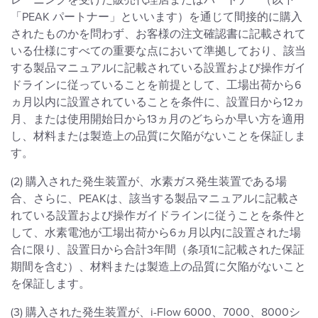
レーニングを受けた販売代理店またはパートナー（以下
「PEAK パートナー」といいます）を通じて間接的に購入
されたものかを問わず、お客様の注文確認書に記載されて
いる仕様にすべての重要な点において準拠しており、該当
する製品マニュアルに記載されている設置および操作ガイ
ドラインに従っていることを前提として、工場出荷から6
ヵ月以内に設置されていることを条件に、設置日から12ヵ
月、または使用開始日から13ヵ月のどちらか早い方を適用
し、材料または製造上の品質に欠陥がないことを保証しま
す。
(2) 購入された発生装置が、水素ガス発生装置である場
合、さらに、PEAKは、該当する製品マニュアルに記載さ
れている設置および操作ガイドラインに従うことを条件と
して、水素電池が工場出荷から6ヵ月以内に設置された場
合に限り、設置日から合計3年間（条項1に記載された保証
期間を含む）、材料または製造上の品質に欠陥がないこと
を保証します。
(3) 購入された発生装置が、i-Flow 6000、7000、8000シ