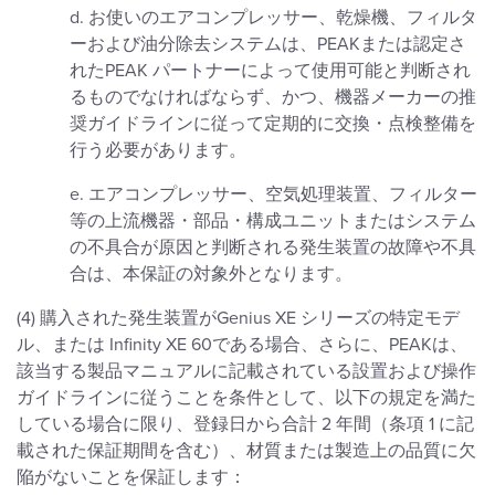
d. お使いのエアコンプレッサー、乾燥機、フィルタ
ーおよび油分除去システムは、PEAKまたは認定さ
れたPEAK パートナーによって使用可能と判断され
るものでなければならず、かつ、機器メーカーの推
奨ガイドラインに従って定期的に交換・点検整備を
行う必要があります。
e. エアコンプレッサー、空気処理装置、フィルター
等の上流機器・部品・構成ユニットまたはシステム
の不具合が原因と判断される発生装置の故障や不具
合は、本保証の対象外となります。
(4) 購入された発生装置がGenius XE シリーズの特定モデ
ル、または Infinity XE 60である場合、さらに、PEAKは、
該当する製品マニュアルに記載されている設置および操作
ガイドラインに従うことを条件として、以下の規定を満た
している場合に限り、登録日から合計 2 年間（条項 1 に記
載された保証期間を含む）、材質または製造上の品質に欠
陥がないことを保証します：