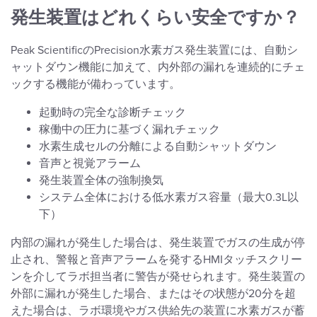
発生装置はどれくらい安全ですか？
Peak ScientificのPrecision水素ガス発生装置には、自動シ
ャットダウン機能に加えて、内外部の漏れを連続的にチェ
ックする機能が備わっています。
起動時の完全な診断チェック
稼働中の圧力に基づく漏れチェック
水素生成セルの分離による自動シャットダウン
音声と視覚アラーム
発生装置全体の強制換気
システム全体における低水素ガス容量（最大0.3L以
下）
内部の漏れが発生した場合は、発生装置でガスの生成が停
止され、警報と音声アラームを発するHMIタッチスクリー
ンを介してラボ担当者に警告が発せられます。発生装置の
外部に漏れが発生した場合、またはその状態が20分を超
えた場合は、ラボ環境やガス供給先の装置に水素ガスが蓄