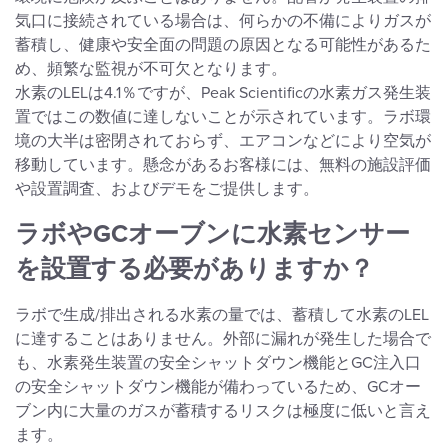
気口に接続されている場合は、何らかの不備によりガスが
蓄積し、健康や安全面の問題の原因となる可能性があるた
め、頻繁な監視が不可欠となります。
水素のLELは4.1％ですが、Peak Scientificの水素ガス発生装
置ではこの数値に達しないことが示されています。ラボ環
境の大半は密閉されておらず、エアコンなどにより空気が
移動しています。懸念があるお客様には、無料の施設評価
や設置調査、およびデモをご提供します。
ラボやGCオーブンに水素センサー
を設置する必要がありますか？
ラボで生成/排出される水素の量では、蓄積して水素のLEL
に達することはありません。外部に漏れが発生した場合で
も、水素発生装置の安全シャットダウン機能とGC注入口
の安全シャットダウン機能が備わっているため、GCオー
ブン内に大量のガスが蓄積するリスクは極度に低いと言え
ます。