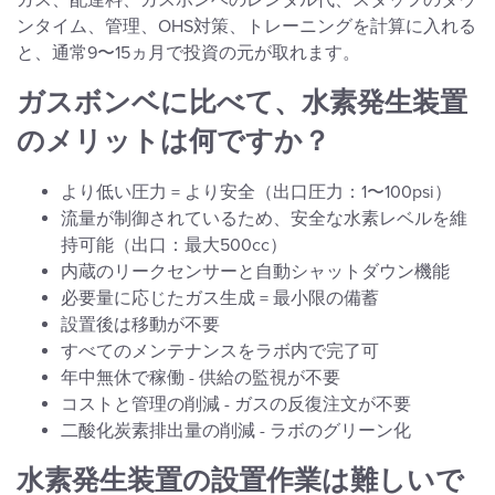
ガス、配達料、ガスボンベのレンタル代、スタッフのダウ
ンタイム、管理、OHS対策、トレーニングを計算に入れる
と、通常9〜15ヵ月で投資の元が取れます。
ガスボンベに比べて、水素発生装置
のメリットは何ですか？
より低い圧力 = より安全（出口圧力：1〜100psi）
流量が制御されているため、安全な水素レベルを維
持可能（出口：最大500cc）
内蔵のリークセンサーと自動シャットダウン機能
必要量に応じたガス生成 = 最小限の備蓄
設置後は移動が不要
すべてのメンテナンスをラボ内で完了可
年中無休で稼働 - 供給の監視が不要
コストと管理の削減 - ガスの反復注文が不要
二酸化炭素排出量の削減 - ラボのグリーン化
水素発生装置の設置作業は難しいで