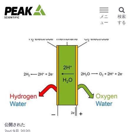
メニ
検索
ュー
する
公開された
2nd 9月 2020