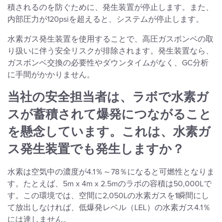
積されるのを防ぐために、発生装置が停止します。また、
内部圧力が120psiを超えると、システムが停止します。
水素ガス発生装置を使用することで、高圧ガスボンベの取
り扱いに伴う安全リスクが排除されます。発生装置なら、
ガスボンベ交換の必要性やダウンタイムがなく、GC分析
に手間がかかりません。
当社の安全担当者は、ラボで水素ガ
スが蓄積されて爆発につながること
を懸念しています。これは、水素ガ
ス発生装置でも発生しますか？
水素は空気中の濃度が4.1％～78％になると可燃性となりま
す。たとえば、5m x 4m x 2.5mのラボの容積は50,000Lで
す。この環境では、空間に2,050Lの水素ガスを1瞬間にし
て放出しなければ、低爆発レベル（LEL）の水素ガス4.1％
には達しません。