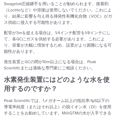
Swagelok圧縮継手を用いることが勧められます。接着剤
（Loctiteなど）や溶接は使用しないでください。これによ
り、結果に影響を与え得る揮発性有機化合物（VOC）がガ
ス供給に侵入する可能性があります。
配管が3mを超える場合は、1/4インチ配管を1/8インチにし
て、各GCにガスを供給する必要があります。これによ
り、容量が大幅に増加するため、設置がより困難になる可
能性があります。
発生装置とGCの間が10m以上になる場合は、Peak
Scientificまたは適格な専門家にご相談ください。
水素発生装置にはどのような水を使
用するのですか？
Peak Scientificでは、1メガオーム以上の抵抗率/1μS以下の
導電率純度（またはそれ以上）の脱イオン水（DI）を使用
することをお勧めしています。MilliQTMの水が入手できる